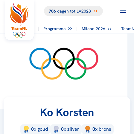
706
dagen tot LA2028
Programma
Milaan 2026
TeamN
Ko Korsten
0
x
goud
0
x
zilver
0
x
brons