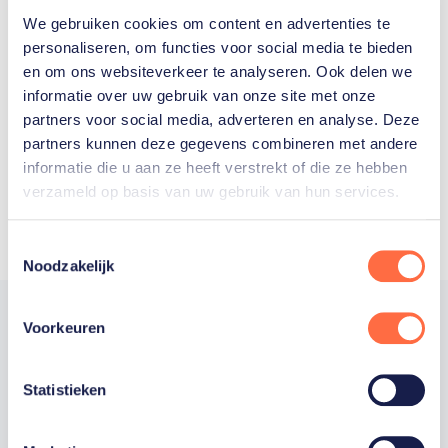
We gebruiken cookies om content en advertenties te
Welke Nederlanders hebben er
personaliseren, om functies voor social media te bieden
en om ons websiteverkeer te analyseren. Ook delen we
ooit meegedaan aan de
informatie over uw gebruik van onze site met onze
Olympische Spelen?
partners voor social media, adverteren en analyse. Deze
partners kunnen deze gegevens combineren met andere
informatie die u aan ze heeft verstrekt of die ze hebben
verzameld op basis van uw gebruik van hun services.
Toestemmingsselectie
Noodzakelijk
Voorkeuren
Trotse hoofdsponsor
Statistieken