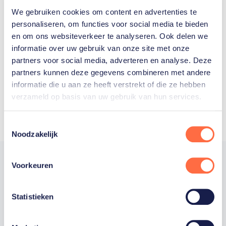
We gebruiken cookies om content en advertenties te
Welke Nederlanders hebben er
personaliseren, om functies voor social media te bieden
en om ons websiteverkeer te analyseren. Ook delen we
ooit meegedaan aan de
informatie over uw gebruik van onze site met onze
Olympische Spelen?
partners voor social media, adverteren en analyse. Deze
partners kunnen deze gegevens combineren met andere
informatie die u aan ze heeft verstrekt of die ze hebben
verzameld op basis van uw gebruik van hun services.
Toestemmingsselectie
Noodzakelijk
Voorkeuren
Trotse hoofdsponsor
Statistieken