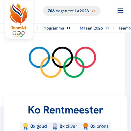
706
dagen tot LA2028
Programma
Milaan 2026
TeamN
Ko Rentmeester
0
x
goud
0
x
zilver
0
x
brons