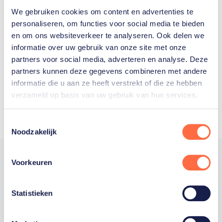
We gebruiken cookies om content en advertenties te
Welke Nederlanders hebben er
personaliseren, om functies voor social media te bieden
en om ons websiteverkeer te analyseren. Ook delen we
ooit meegedaan aan de
informatie over uw gebruik van onze site met onze
Olympische Spelen?
partners voor social media, adverteren en analyse. Deze
partners kunnen deze gegevens combineren met andere
informatie die u aan ze heeft verstrekt of die ze hebben
verzameld op basis van uw gebruik van hun services.
Toestemmingsselectie
Noodzakelijk
Voorkeuren
Trotse hoofdsponsor
Statistieken