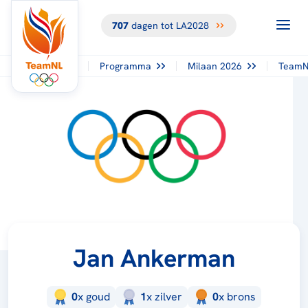
707
dagen tot LA2028
Programma
Milaan 2026
TeamN
Jan Ankerman
0
x
goud
1
x
zilver
0
x
brons