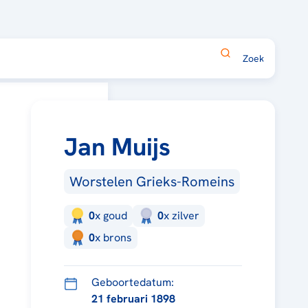
Jan Muijs
Worstelen Grieks-Romeins
0
x
goud
0
x
zilver
0
x
brons
Geboortedatum:
21 februari 1898