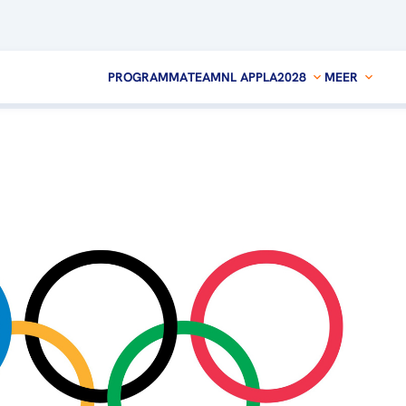
PROGRAMMA
TEAMNL APP
LA2028
MEER