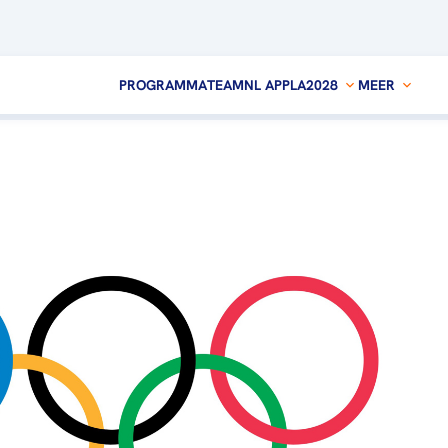
PROGRAMMA
TEAMNL APP
LA2028
MEER