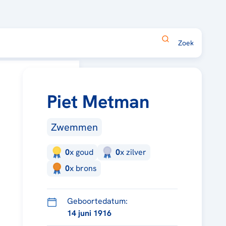
Piet Metman
Zwemmen
0
x
goud
0
x
zilver
0
x
brons
Geboortedatum:
14 juni 1916