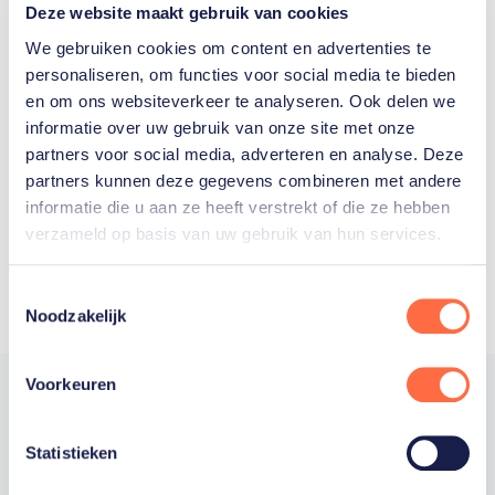
Deze website maakt gebruik van cookies
We gebruiken cookies om content en advertenties te
personaliseren, om functies voor social media te bieden
Welke Nederlanders hebben er
en om ons websiteverkeer te analyseren. Ook delen we
informatie over uw gebruik van onze site met onze
ooit meegedaan aan de
partners voor social media, adverteren en analyse. Deze
Olympische Spelen?
partners kunnen deze gegevens combineren met andere
informatie die u aan ze heeft verstrekt of die ze hebben
verzameld op basis van uw gebruik van hun services.
Toestemmingsselectie
Noodzakelijk
Voorkeuren
Statistieken
Trotse hoofdsponsor