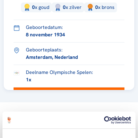
0
x
goud
0
x
zilver
0
x
brons
Geboortedatum:
8 november 1934
Geboorteplaats:
Amsterdam, Nederland
Deelname Olympische Spelen:
1x