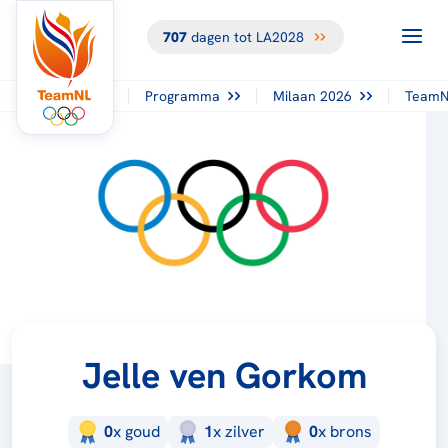
707
dagen tot LA2028
Programma
Milaan 2026
TeamN
Jelle ven Gorkom
0
x
goud
1
x
zilver
0
x
brons