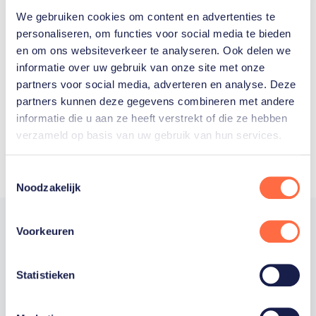
We gebruiken cookies om content en advertenties te
Welke Nederlanders hebben er
personaliseren, om functies voor social media te bieden
en om ons websiteverkeer te analyseren. Ook delen we
ooit meegedaan aan de
informatie over uw gebruik van onze site met onze
Olympische Spelen?
partners voor social media, adverteren en analyse. Deze
partners kunnen deze gegevens combineren met andere
informatie die u aan ze heeft verstrekt of die ze hebben
verzameld op basis van uw gebruik van hun services.
Toestemmingsselectie
Noodzakelijk
Voorkeuren
Trotse hoofdsponsor
Statistieken