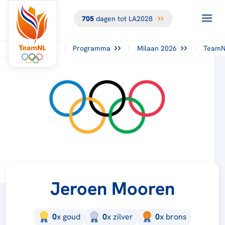
705
dagen tot LA2028
Programma
Milaan 2026
TeamN
Jeroen Mooren
0
x
goud
0
x
zilver
0
x
brons