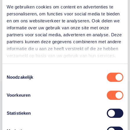
We gebruiken cookies om content en advertenties te
Welke Nederlanders hebben er
personaliseren, om functies voor social media te bieden
en om ons websiteverkeer te analyseren. Ook delen we
ooit meegedaan aan de
informatie over uw gebruik van onze site met onze
Olympische Spelen?
partners voor social media, adverteren en analyse. Deze
partners kunnen deze gegevens combineren met andere
informatie die u aan ze heeft verstrekt of die ze hebben
verzameld op basis van uw gebruik van hun services.
Toestemmingsselectie
Noodzakelijk
Voorkeuren
Trotse hoofdsponsor
Statistieken