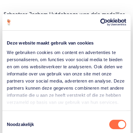
Schaatser Jochem Uytdehaage won drie medailles
op de Olympische Winterspelen in 2002 in Salt Lake
City. Goud was er op de 5.000 en de 10.000 meter,
zilver op de 1.500 meter. Datzelfde jaar werd hij ook
Deze website maakt gebruik van cookies
Europees en wereldkampioen allround. (Foto: ANP).
We gebruiken cookies om content en advertenties te
personaliseren, om functies voor social media te bieden
en om ons websiteverkeer te analyseren. Ook delen we
informatie over uw gebruik van onze site met onze
partners voor social media, adverteren en analyse. Deze
partners kunnen deze gegevens combineren met andere
informatie die u aan ze heeft verstrekt of die ze hebben
verzameld op basis van uw gebruik van hun services.
Welke Nederlanders hebben er
ooit meegedaan aan de
Toestemmingsselectie
Olympische Spelen?
Noodzakelijk