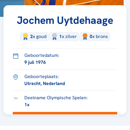
Jochem Uytdehaage
2
x
goud
1
x
zilver
0
x
brons
Geboortedatum:
9 juli 1976
Geboorteplaats:
Utrecht, Nederland
Deelname Olympische Spelen:
1x