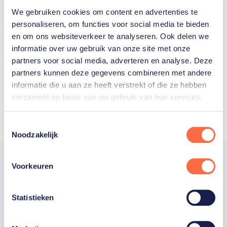
We gebruiken cookies om content en advertenties te
Welke Nederlanders hebben er
personaliseren, om functies voor social media te bieden
en om ons websiteverkeer te analyseren. Ook delen we
ooit meegedaan aan de
informatie over uw gebruik van onze site met onze
Olympische Spelen?
partners voor social media, adverteren en analyse. Deze
partners kunnen deze gegevens combineren met andere
informatie die u aan ze heeft verstrekt of die ze hebben
verzameld op basis van uw gebruik van hun services.
Toestemmingsselectie
Noodzakelijk
Voorkeuren
Trotse hoofdsponsor
Statistieken