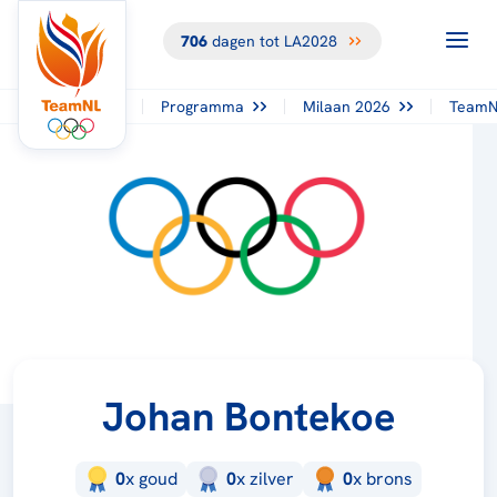
706
dagen tot LA2028
Programma
Milaan 2026
TeamN
Johan Bontekoe
0
x
goud
0
x
zilver
0
x
brons