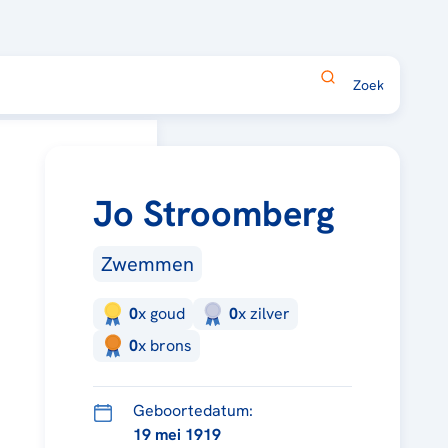
Jo Stroomberg
Zwemmen
0
x
goud
0
x
zilver
0
x
brons
Geboortedatum:
19 mei 1919