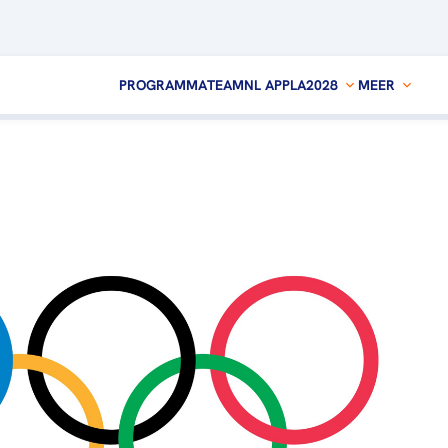
PROGRAMMA
TEAMNL APP
LA2028
MEER