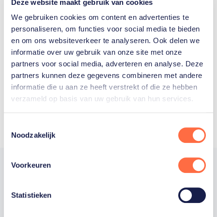
Deze website maakt gebruik van cookies
We gebruiken cookies om content en advertenties te
personaliseren, om functies voor social media te bieden
Welke Nederlanders hebben er
en om ons websiteverkeer te analyseren. Ook delen we
ooit meegedaan aan de
informatie over uw gebruik van onze site met onze
partners voor social media, adverteren en analyse. Deze
Olympische Spelen?
partners kunnen deze gegevens combineren met andere
informatie die u aan ze heeft verstrekt of die ze hebben
verzameld op basis van uw gebruik van hun services.
Toestemmingsselectie
Noodzakelijk
Voorkeuren
Statistieken
Trotse hoofdsponsor