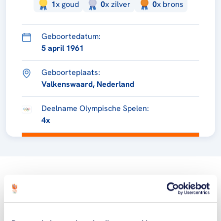
1
x
goud
0
x
zilver
0
x
brons
Geboortedatum:
5 april 1961
Geboorteplaats:
Valkenswaard, Nederland
Deelname Olympische Spelen:
4x