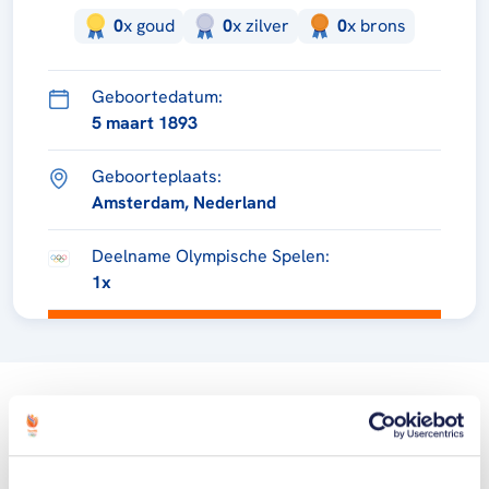
0
x
goud
0
x
zilver
0
x
brons
Geboortedatum:
5 maart 1893
Geboorteplaats:
Amsterdam, Nederland
Deelname Olympische Spelen:
1x