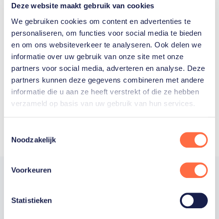
Deze website maakt gebruik van cookies
We gebruiken cookies om content en advertenties te
personaliseren, om functies voor social media te bieden
Welke Nederlanders hebben er
en om ons websiteverkeer te analyseren. Ook delen we
informatie over uw gebruik van onze site met onze
ooit meegedaan aan de
partners voor social media, adverteren en analyse. Deze
Olympische Spelen?
partners kunnen deze gegevens combineren met andere
informatie die u aan ze heeft verstrekt of die ze hebben
verzameld op basis van uw gebruik van hun services.
Toestemmingsselectie
Noodzakelijk
Voorkeuren
Statistieken
Trotse hoofdsponsor