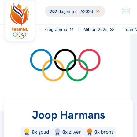
707
dagen tot LA2028
Programma
Milaan 2026
TeamN
Joop Harmans
0
x
goud
0
x
zilver
0
x
brons