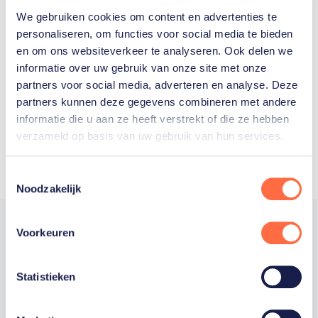
We gebruiken cookies om content en advertenties te
Welke Nederlanders hebben er
personaliseren, om functies voor social media te bieden
en om ons websiteverkeer te analyseren. Ook delen we
ooit meegedaan aan de
informatie over uw gebruik van onze site met onze
Olympische Spelen?
partners voor social media, adverteren en analyse. Deze
partners kunnen deze gegevens combineren met andere
informatie die u aan ze heeft verstrekt of die ze hebben
verzameld op basis van uw gebruik van hun services.
Toestemmingsselectie
Noodzakelijk
Voorkeuren
Trotse hoofdsponsor
Statistieken