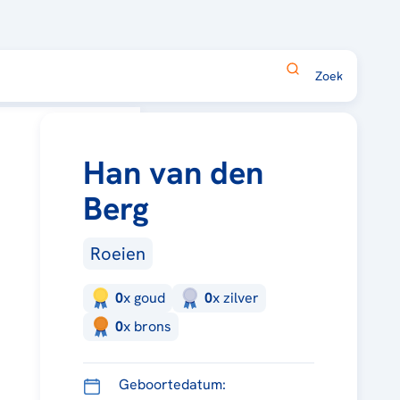
Han van den
Berg
Roeien
0
x
goud
0
x
zilver
0
x
brons
Geboortedatum: