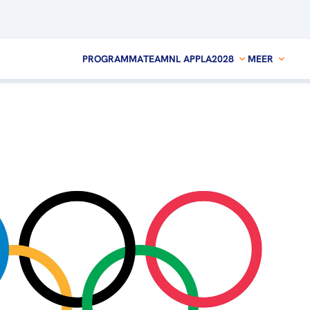
PROGRAMMA
TEAMNL APP
LA2028
MEER