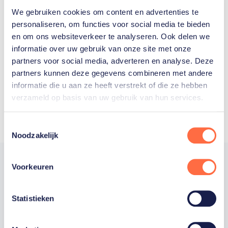
We gebruiken cookies om content en advertenties te
Welke Nederlanders hebben er
personaliseren, om functies voor social media te bieden
en om ons websiteverkeer te analyseren. Ook delen we
ooit meegedaan aan de
informatie over uw gebruik van onze site met onze
Olympische Spelen?
partners voor social media, adverteren en analyse. Deze
partners kunnen deze gegevens combineren met andere
informatie die u aan ze heeft verstrekt of die ze hebben
verzameld op basis van uw gebruik van hun services.
Toestemmingsselectie
Noodzakelijk
Voorkeuren
Trotse hoofdsponsor
Statistieken