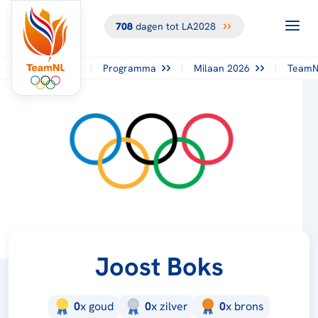
708
dagen tot LA2028
Programma
Milaan 2026
TeamN
Joost Boks
0
x
goud
0
x
zilver
0
x
brons