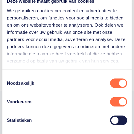
Deze website maakt gebruik van cookies
We gebruiken cookies om content en advertenties te
personaliseren, om functies voor social media te bieden
Welke Nederlanders hebben er
en om ons websiteverkeer te analyseren. Ook delen we
ooit meegedaan aan de
informatie over uw gebruik van onze site met onze
partners voor social media, adverteren en analyse. Deze
Olympische Spelen?
partners kunnen deze gegevens combineren met andere
informatie die u aan ze heeft verstrekt of die ze hebben
verzameld op basis van uw gebruik van hun services.
Toestemmingsselectie
Noodzakelijk
Voorkeuren
Statistieken
Trotse hoofdsponsor