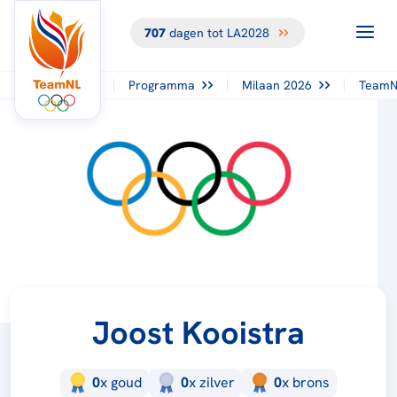
707
dagen tot LA2028
Programma
Milaan 2026
TeamN
Joost Kooistra
0
x
goud
0
x
zilver
0
x
brons