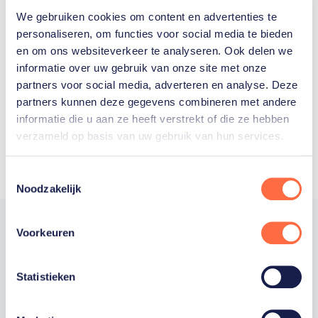
We gebruiken cookies om content en advertenties te
Welke Nederlanders hebben er
personaliseren, om functies voor social media te bieden
en om ons websiteverkeer te analyseren. Ook delen we
ooit meegedaan aan de
informatie over uw gebruik van onze site met onze
Olympische Spelen?
partners voor social media, adverteren en analyse. Deze
partners kunnen deze gegevens combineren met andere
informatie die u aan ze heeft verstrekt of die ze hebben
verzameld op basis van uw gebruik van hun services.
Toestemmingsselectie
Noodzakelijk
Voorkeuren
Trotse hoofdsponsor
Statistieken