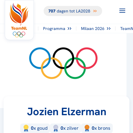
707
dagen tot LA2028
Programma
Milaan 2026
TeamN
Jozien Elzerman
0
x
goud
0
x
zilver
0
x
brons