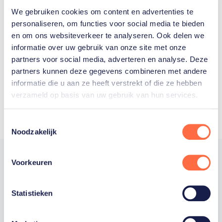
We gebruiken cookies om content en advertenties te
Welke Nederlanders hebben er
personaliseren, om functies voor social media te bieden
en om ons websiteverkeer te analyseren. Ook delen we
ooit meegedaan aan de
informatie over uw gebruik van onze site met onze
Olympische Spelen?
partners voor social media, adverteren en analyse. Deze
partners kunnen deze gegevens combineren met andere
informatie die u aan ze heeft verstrekt of die ze hebben
verzameld op basis van uw gebruik van hun services.
Toestemmingsselectie
Noodzakelijk
Voorkeuren
Trotse hoofdsponsor
Statistieken