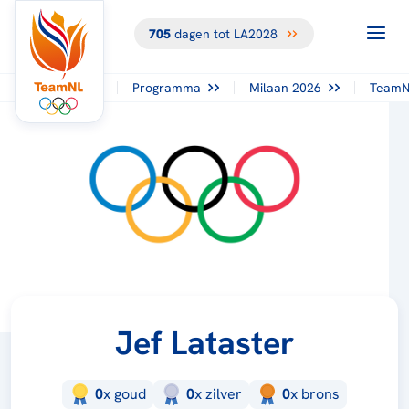
705
dagen tot LA2028
Programma
Milaan 2026
TeamN
Jef Lataster
0
x
goud
0
x
zilver
0
x
brons