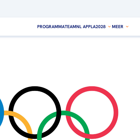
PROGRAMMA
TEAMNL APP
LA2028
MEER