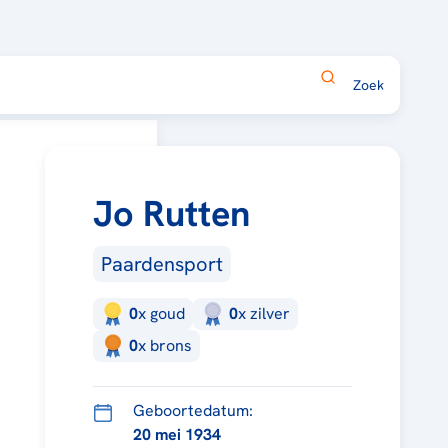
Jo Rutten
Paardensport
0
x
goud
0
x
zilver
0
x
brons
Geboortedatum:
20 mei 1934