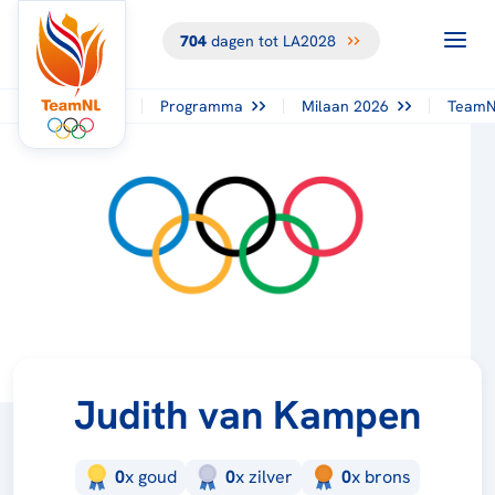
704
dagen tot LA2028
Programma
Milaan 2026
TeamN
Judith van Kampen
0
x
goud
0
x
zilver
0
x
brons