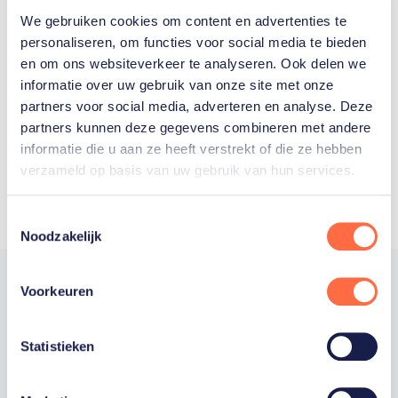
We gebruiken cookies om content en advertenties te
Welke Nederlanders hebben er
personaliseren, om functies voor social media te bieden
en om ons websiteverkeer te analyseren. Ook delen we
ooit meegedaan aan de
informatie over uw gebruik van onze site met onze
Olympische Spelen?
partners voor social media, adverteren en analyse. Deze
partners kunnen deze gegevens combineren met andere
informatie die u aan ze heeft verstrekt of die ze hebben
verzameld op basis van uw gebruik van hun services.
Toestemmingsselectie
Noodzakelijk
Voorkeuren
Trotse hoofdsponsor
Statistieken