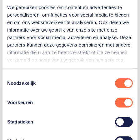
We gebruiken cookies om content en advertenties te
Welke Nederlanders hebben er
personaliseren, om functies voor social media te bieden
en om ons websiteverkeer te analyseren. Ook delen we
ooit meegedaan aan de
informatie over uw gebruik van onze site met onze
Olympische Spelen?
partners voor social media, adverteren en analyse. Deze
partners kunnen deze gegevens combineren met andere
informatie die u aan ze heeft verstrekt of die ze hebben
verzameld op basis van uw gebruik van hun services.
Toestemmingsselectie
Noodzakelijk
Voorkeuren
Trotse hoofdsponsor
Statistieken