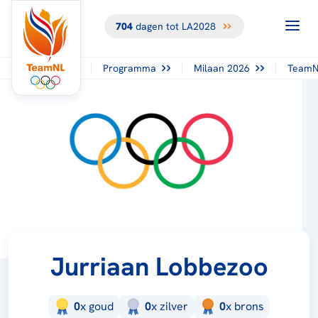
704
dagen tot LA2028
Programma
Milaan 2026
TeamN
Jurriaan Lobbezoo
0
x
goud
0
x
zilver
0
x
brons