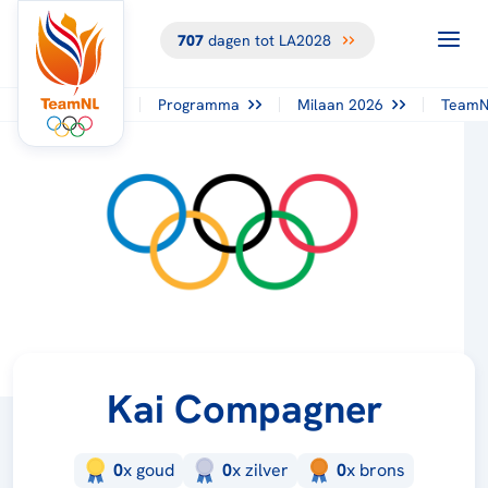
707
dagen tot LA2028
Programma
Milaan 2026
TeamN
Kai Compagner
0
x
goud
0
x
zilver
0
x
brons