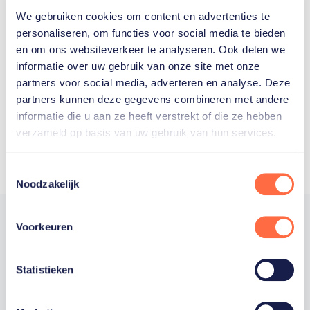
We gebruiken cookies om content en advertenties te
Welke Nederlanders hebben er
personaliseren, om functies voor social media te bieden
en om ons websiteverkeer te analyseren. Ook delen we
ooit meegedaan aan de
informatie over uw gebruik van onze site met onze
Olympische Spelen?
partners voor social media, adverteren en analyse. Deze
partners kunnen deze gegevens combineren met andere
informatie die u aan ze heeft verstrekt of die ze hebben
verzameld op basis van uw gebruik van hun services.
Toestemmingsselectie
Noodzakelijk
Voorkeuren
Trotse hoofdsponsor
Statistieken