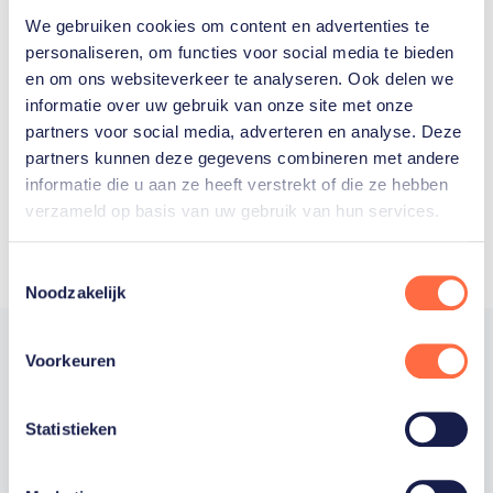
We gebruiken cookies om content en advertenties te
Welke Nederlanders hebben er
personaliseren, om functies voor social media te bieden
en om ons websiteverkeer te analyseren. Ook delen we
ooit meegedaan aan de
informatie over uw gebruik van onze site met onze
Olympische Spelen?
partners voor social media, adverteren en analyse. Deze
partners kunnen deze gegevens combineren met andere
informatie die u aan ze heeft verstrekt of die ze hebben
verzameld op basis van uw gebruik van hun services.
Toestemmingsselectie
Noodzakelijk
Voorkeuren
Trotse hoofdsponsor
Statistieken