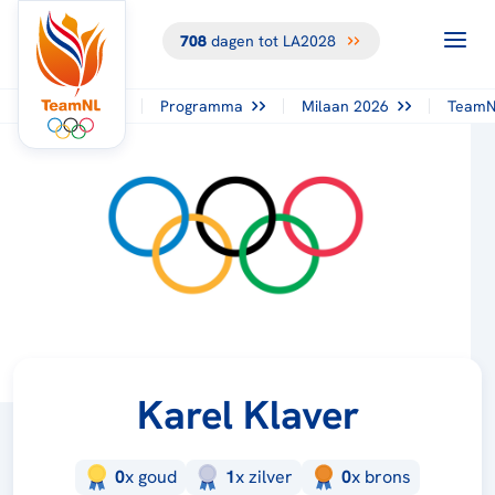
708
dagen tot LA2028
Programma
Milaan 2026
TeamN
Karel Klaver
0
x
goud
1
x
zilver
0
x
brons