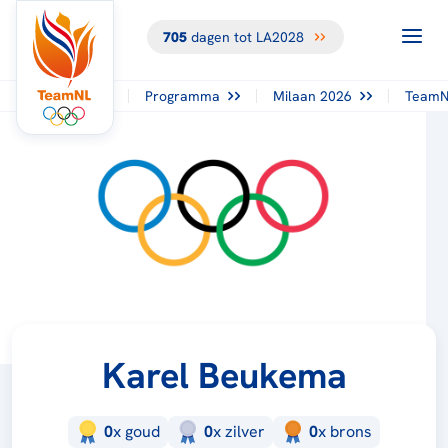
705
dagen tot LA2028
Programma
Milaan 2026
TeamN
Karel Beukema
0
x
goud
0
x
zilver
0
x
brons