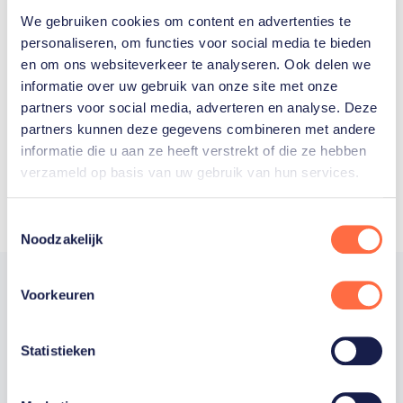
We gebruiken cookies om content en advertenties te
Welke Nederlanders hebben er
personaliseren, om functies voor social media te bieden
en om ons websiteverkeer te analyseren. Ook delen we
ooit meegedaan aan de
informatie over uw gebruik van onze site met onze
Olympische Spelen?
partners voor social media, adverteren en analyse. Deze
partners kunnen deze gegevens combineren met andere
informatie die u aan ze heeft verstrekt of die ze hebben
verzameld op basis van uw gebruik van hun services.
Toestemmingsselectie
Noodzakelijk
Voorkeuren
Trotse hoofdsponsor
Statistieken