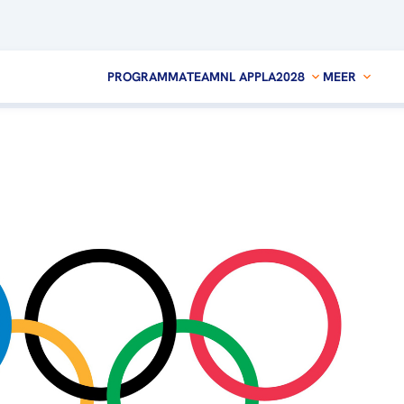
PROGRAMMA
TEAMNL APP
LA2028
MEER