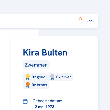
Kira Bulten
Zwemmen
0
x
goud
0
x
zilver
0
x
brons
Geboortedatum:
12 mei 1973