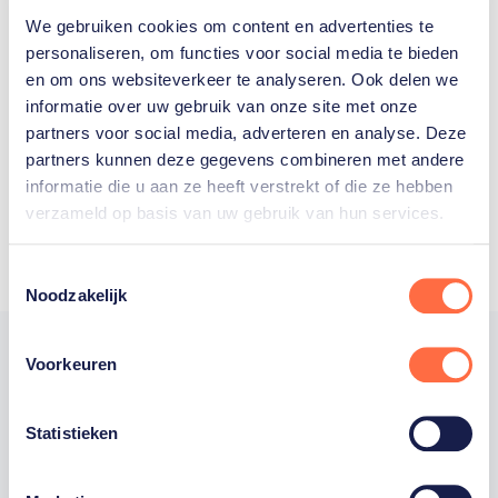
We gebruiken cookies om content en advertenties te
Welke Nederlanders hebben er
personaliseren, om functies voor social media te bieden
en om ons websiteverkeer te analyseren. Ook delen we
ooit meegedaan aan de
informatie over uw gebruik van onze site met onze
Olympische Spelen?
partners voor social media, adverteren en analyse. Deze
partners kunnen deze gegevens combineren met andere
informatie die u aan ze heeft verstrekt of die ze hebben
verzameld op basis van uw gebruik van hun services.
Toestemmingsselectie
Noodzakelijk
Voorkeuren
Trotse hoofdsponsor
Statistieken