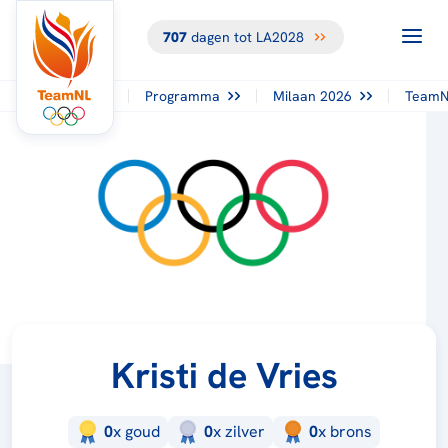
707
dagen tot LA2028
Programma
Milaan 2026
TeamN
Kristi de Vries
0
x
goud
0
x
zilver
0
x
brons