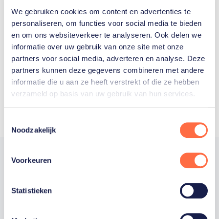
We gebruiken cookies om content en advertenties te
Welke Nederlanders hebben er
personaliseren, om functies voor social media te bieden
en om ons websiteverkeer te analyseren. Ook delen we
ooit meegedaan aan de
informatie over uw gebruik van onze site met onze
Olympische Spelen?
partners voor social media, adverteren en analyse. Deze
partners kunnen deze gegevens combineren met andere
informatie die u aan ze heeft verstrekt of die ze hebben
verzameld op basis van uw gebruik van hun services.
Toestemmingsselectie
Noodzakelijk
Voorkeuren
Trotse hoofdsponsor
Statistieken