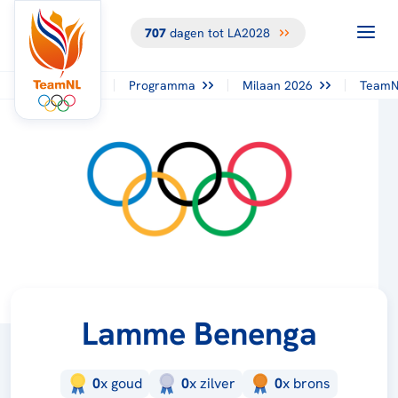
707
dagen tot LA2028
Programma
Milaan 2026
TeamN
Lamme Benenga
0
x
goud
0
x
zilver
0
x
brons