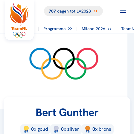
707
dagen tot LA2028
Programma
Milaan 2026
TeamN
Bert Gunther
0
x
goud
0
x
zilver
0
x
brons