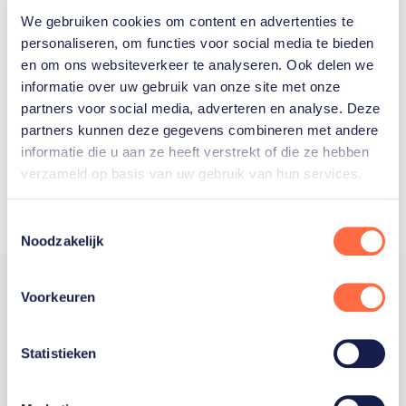
We gebruiken cookies om content en advertenties te
Welke Nederlanders hebben er
personaliseren, om functies voor social media te bieden
en om ons websiteverkeer te analyseren. Ook delen we
ooit meegedaan aan de
informatie over uw gebruik van onze site met onze
Olympische Spelen?
partners voor social media, adverteren en analyse. Deze
partners kunnen deze gegevens combineren met andere
informatie die u aan ze heeft verstrekt of die ze hebben
verzameld op basis van uw gebruik van hun services.
Toestemmingsselectie
Noodzakelijk
Voorkeuren
Trotse hoofdsponsor
Statistieken