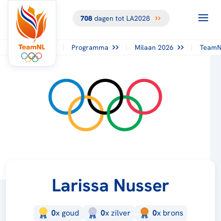
708
dagen tot LA2028
Programma
Milaan 2026
TeamN
Larissa Nusser
0
x
goud
0
x
zilver
0
x
brons