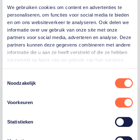
We gebruiken cookies om content en advertenties te
Welke Nederlanders hebben er
personaliseren, om functies voor social media te bieden
en om ons websiteverkeer te analyseren. Ook delen we
ooit meegedaan aan de
informatie over uw gebruik van onze site met onze
Olympische Spelen?
partners voor social media, adverteren en analyse. Deze
partners kunnen deze gegevens combineren met andere
informatie die u aan ze heeft verstrekt of die ze hebben
verzameld op basis van uw gebruik van hun services.
Toestemmingsselectie
Noodzakelijk
Voorkeuren
Trotse hoofdsponsor
Statistieken