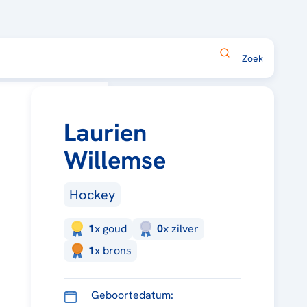
Laurien
Willemse
Hockey
1
x
goud
0
x
zilver
1
x
brons
Geboortedatum: