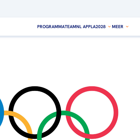
PROGRAMMA
TEAMNL APP
LA2028
MEER