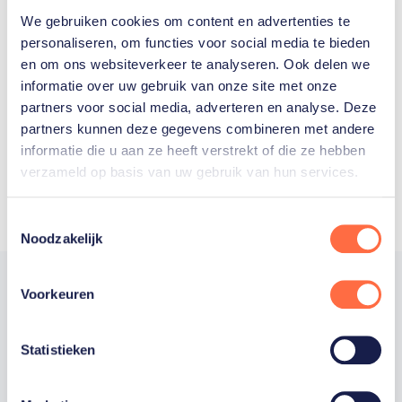
We gebruiken cookies om content en advertenties te
Welke Nederlanders hebben er
personaliseren, om functies voor social media te bieden
en om ons websiteverkeer te analyseren. Ook delen we
ooit meegedaan aan de
informatie over uw gebruik van onze site met onze
Olympische Spelen?
partners voor social media, adverteren en analyse. Deze
partners kunnen deze gegevens combineren met andere
informatie die u aan ze heeft verstrekt of die ze hebben
verzameld op basis van uw gebruik van hun services.
Toestemmingsselectie
Noodzakelijk
Voorkeuren
Trotse hoofdsponsor
Statistieken