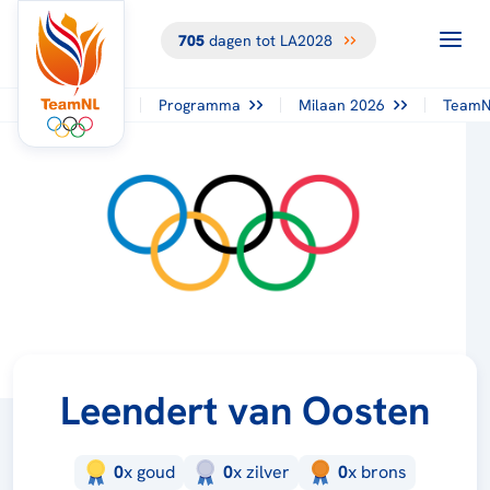
705
dagen tot LA2028
Programma
Milaan 2026
TeamN
Leendert van Oosten
0
x
goud
0
x
zilver
0
x
brons