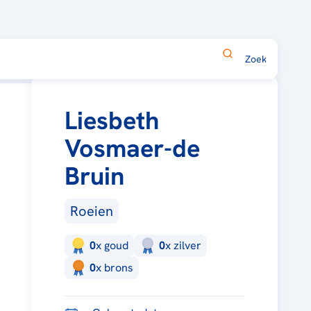
Liesbeth
Vosmaer-de
Bruin
Roeien
0
x
goud
0
x
zilver
0
x
brons