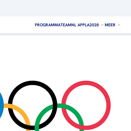
PROGRAMMA
TEAMNL APP
LA2028
MEER