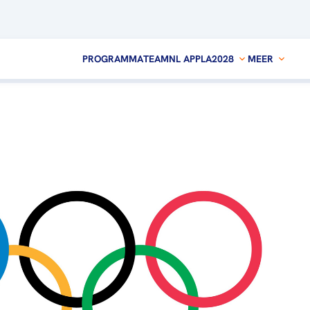
PROGRAMMA
TEAMNL APP
LA2028
MEER