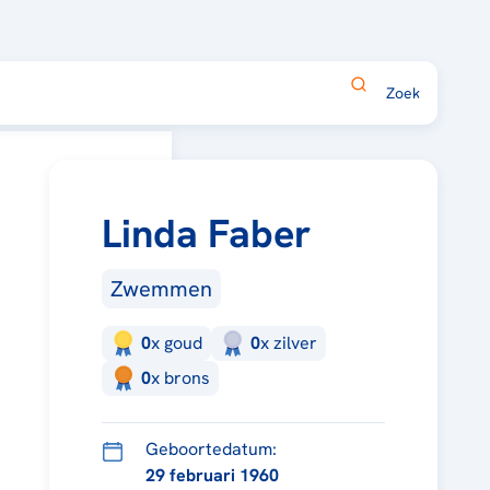
Linda Faber
Zwemmen
0
x
goud
0
x
zilver
0
x
brons
Geboortedatum:
29 februari 1960