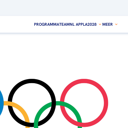
PROGRAMMA
TEAMNL APP
LA2028
MEER