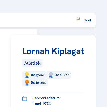
Lornah Kiplagat
Atletiek
0
x
goud
0
x
zilver
0
x
brons
Geboortedatum:
1 mei 1974