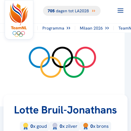
705
dagen tot LA2028
Programma
Milaan 2026
TeamN
Lotte Bruil-Jonathans
0
x
goud
0
x
zilver
0
x
brons