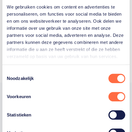
We gebruiken cookies om content en advertenties te
Welke Nederlanders hebben er
personaliseren, om functies voor social media te bieden
en om ons websiteverkeer te analyseren. Ook delen we
ooit meegedaan aan de
informatie over uw gebruik van onze site met onze
Olympische Spelen?
partners voor social media, adverteren en analyse. Deze
partners kunnen deze gegevens combineren met andere
informatie die u aan ze heeft verstrekt of die ze hebben
verzameld op basis van uw gebruik van hun services.
Toestemmingsselectie
Noodzakelijk
Voorkeuren
Trotse hoofdsponsor
Statistieken