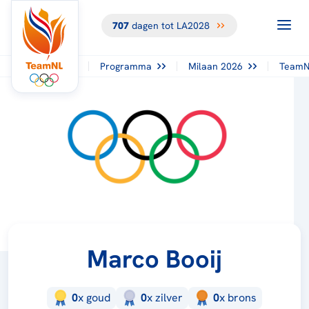
707
dagen tot LA2028
Programma
Milaan 2026
TeamN
Marco Booij
0
x
goud
0
x
zilver
0
x
brons