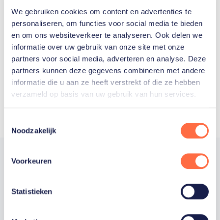
We gebruiken cookies om content en advertenties te
Welke Nederlanders hebben er
personaliseren, om functies voor social media te bieden
en om ons websiteverkeer te analyseren. Ook delen we
ooit meegedaan aan de
informatie over uw gebruik van onze site met onze
Olympische Spelen?
partners voor social media, adverteren en analyse. Deze
partners kunnen deze gegevens combineren met andere
informatie die u aan ze heeft verstrekt of die ze hebben
verzameld op basis van uw gebruik van hun services.
Toestemmingsselectie
Noodzakelijk
Voorkeuren
Trotse hoofdsponsor
Statistieken