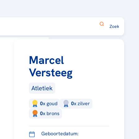
Marcel
Versteeg
Atletiek
0
x
goud
0
x
zilver
0
x
brons
Geboortedatum: