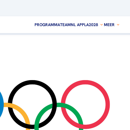
PROGRAMMA
TEAMNL APP
LA2028
MEER