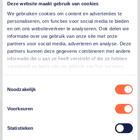
Deze website maakt gebruik van cookies
We gebruiken cookies om content en advertenties te
personaliseren, om functies voor social media te bieden
Welke Nederlanders hebben er
en om ons websiteverkeer te analyseren. Ook delen we
informatie over uw gebruik van onze site met onze
ooit meegedaan aan de
partners voor social media, adverteren en analyse. Deze
Olympische Spelen?
partners kunnen deze gegevens combineren met andere
informatie die u aan ze heeft verstrekt of die ze hebben
verzameld op basis van uw gebruik van hun services.
Toestemmingsselectie
Noodzakelijk
Voorkeuren
Statistieken
Trotse hoofdsponsor