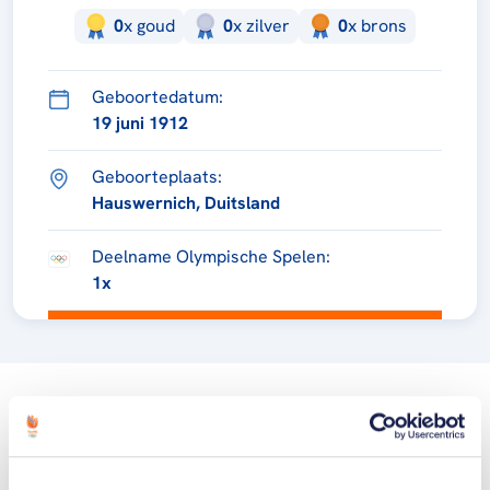
0
x
goud
0
x
zilver
0
x
brons
Geboortedatum:
19 juni 1912
Geboorteplaats:
Hauswernich, Duitsland
Deelname Olympische Spelen:
1x