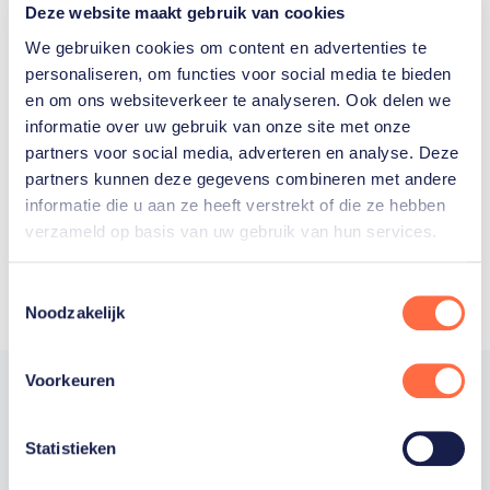
Deze website maakt gebruik van cookies
We gebruiken cookies om content en advertenties te
personaliseren, om functies voor social media te bieden
Welke Nederlanders hebben er
en om ons websiteverkeer te analyseren. Ook delen we
informatie over uw gebruik van onze site met onze
ooit meegedaan aan de
partners voor social media, adverteren en analyse. Deze
Olympische Spelen?
partners kunnen deze gegevens combineren met andere
informatie die u aan ze heeft verstrekt of die ze hebben
verzameld op basis van uw gebruik van hun services.
Toestemmingsselectie
Noodzakelijk
Voorkeuren
Statistieken
Trotse hoofdsponsor