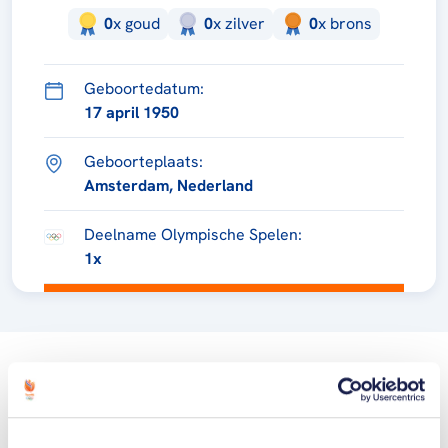
0
x
goud
0
x
zilver
0
x
brons
Geboortedatum:
17 april 1950
Geboorteplaats:
Amsterdam, Nederland
Deelname Olympische Spelen:
1x