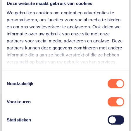
Deze website maakt gebruik van cookies
We gebruiken cookies om content en advertenties te
personaliseren, om functies voor social media te bieden
Welke Nederlanders hebben er
en om ons websiteverkeer te analyseren. Ook delen we
informatie over uw gebruik van onze site met onze
ooit meegedaan aan de
partners voor social media, adverteren en analyse. Deze
Olympische Spelen?
partners kunnen deze gegevens combineren met andere
informatie die u aan ze heeft verstrekt of die ze hebben
verzameld op basis van uw gebruik van hun services.
Toestemmingsselectie
Noodzakelijk
Voorkeuren
Statistieken
Trotse hoofdsponsor