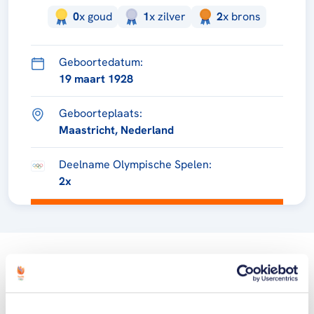
0
x
goud
1
x
zilver
2
x
brons
Geboortedatum:
19 maart 1928
Geboorteplaats:
Maastricht, Nederland
Deelname Olympische Spelen:
2x