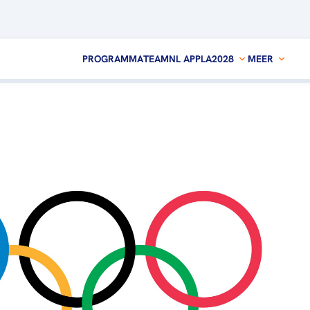
PROGRAMMA
TEAMNL APP
LA2028
MEER