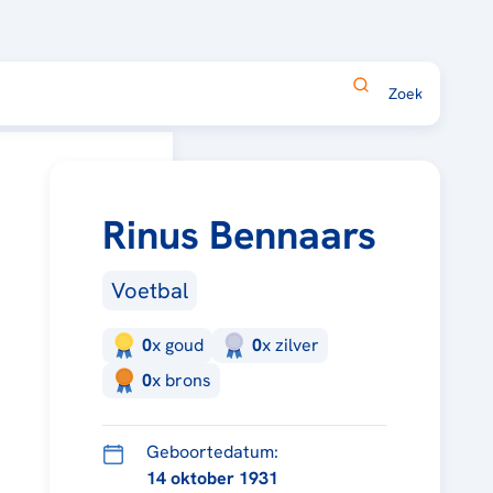
Rinus Bennaars
Voetbal
0
x
goud
0
x
zilver
0
x
brons
Geboortedatum:
14 oktober 1931