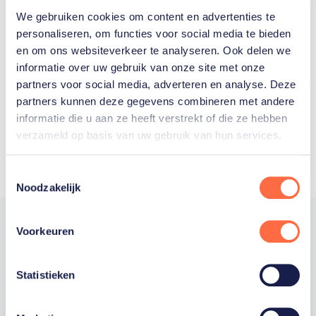
We gebruiken cookies om content en advertenties te
Welke Nederlanders hebben er
personaliseren, om functies voor social media te bieden
en om ons websiteverkeer te analyseren. Ook delen we
ooit meegedaan aan de
informatie over uw gebruik van onze site met onze
Olympische Spelen?
partners voor social media, adverteren en analyse. Deze
partners kunnen deze gegevens combineren met andere
informatie die u aan ze heeft verstrekt of die ze hebben
verzameld op basis van uw gebruik van hun services.
Toestemmingsselectie
Noodzakelijk
Voorkeuren
Trotse hoofdsponsor
Statistieken