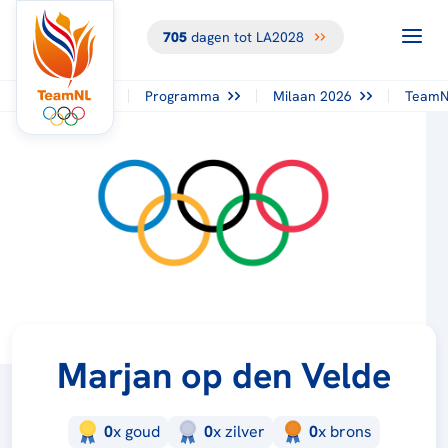
705
dagen tot LA2028
Programma
Milaan 2026
TeamN
Marjan op den Velde
0
x
goud
0
x
zilver
0
x
brons