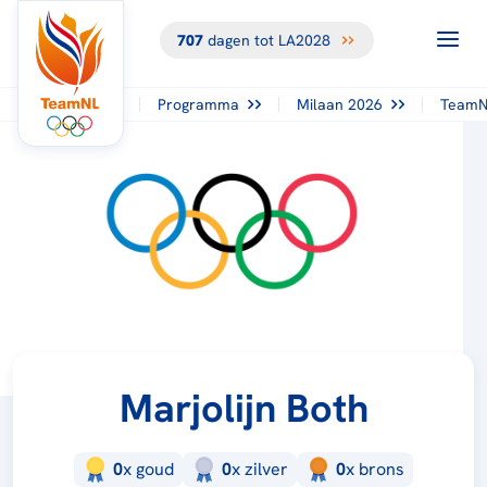
707
dagen tot LA2028
Programma
Milaan 2026
TeamN
Marjolijn Both
0
x
goud
0
x
zilver
0
x
brons