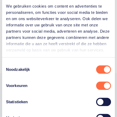
We gebruiken cookies om content en advertenties te
Welke Nederlanders hebben er
personaliseren, om functies voor social media te bieden
en om ons websiteverkeer te analyseren. Ook delen we
ooit meegedaan aan de
informatie over uw gebruik van onze site met onze
Olympische Spelen?
partners voor social media, adverteren en analyse. Deze
partners kunnen deze gegevens combineren met andere
informatie die u aan ze heeft verstrekt of die ze hebben
verzameld op basis van uw gebruik van hun services.
Toestemmingsselectie
Noodzakelijk
Voorkeuren
Trotse hoofdsponsor
Statistieken