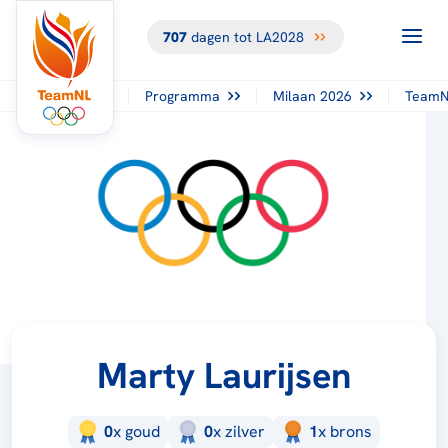
707
dagen tot LA2028
Programma
Milaan 2026
TeamN
Marty Laurijsen
0
x
goud
0
x
zilver
1
x
brons