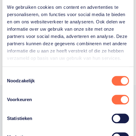
We gebruiken cookies om content en advertenties te
Welke Nederlanders hebben er
personaliseren, om functies voor social media te bieden
en om ons websiteverkeer te analyseren. Ook delen we
ooit meegedaan aan de
informatie over uw gebruik van onze site met onze
Olympische Spelen?
partners voor social media, adverteren en analyse. Deze
partners kunnen deze gegevens combineren met andere
informatie die u aan ze heeft verstrekt of die ze hebben
verzameld op basis van uw gebruik van hun services.
Toestemmingsselectie
Noodzakelijk
Voorkeuren
Trotse hoofdsponsor
Statistieken