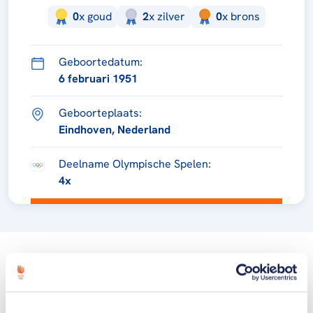
0
x
goud
2
x
zilver
0
x
brons
Geboortedatum:
6 februari 1951
Geboorteplaats:
Eindhoven, Nederland
Deelname Olympische Spelen:
4x