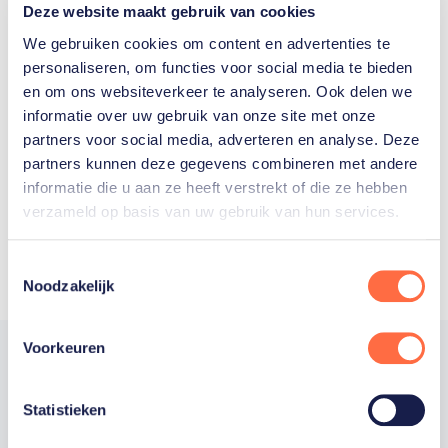
Deze website maakt gebruik van cookies
We gebruiken cookies om content en advertenties te
personaliseren, om functies voor social media te bieden
Welke Nederlanders hebben er
en om ons websiteverkeer te analyseren. Ook delen we
informatie over uw gebruik van onze site met onze
ooit meegedaan aan de
partners voor social media, adverteren en analyse. Deze
Olympische Spelen?
partners kunnen deze gegevens combineren met andere
informatie die u aan ze heeft verstrekt of die ze hebben
verzameld op basis van uw gebruik van hun services.
Toestemmingsselectie
Noodzakelijk
Voorkeuren
Statistieken
Trotse hoofdsponsor