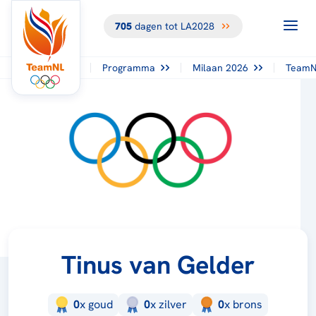
705
dagen tot LA2028
Programma
Milaan 2026
TeamN
Tinus van Gelder
0
x
goud
0
x
zilver
0
x
brons