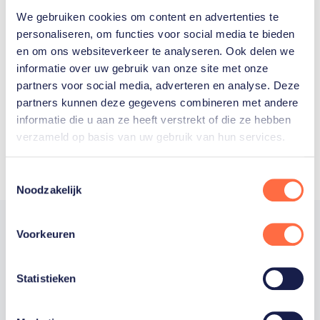
We gebruiken cookies om content en advertenties te
Welke Nederlanders hebben er
personaliseren, om functies voor social media te bieden
en om ons websiteverkeer te analyseren. Ook delen we
ooit meegedaan aan de
informatie over uw gebruik van onze site met onze
Olympische Spelen?
partners voor social media, adverteren en analyse. Deze
partners kunnen deze gegevens combineren met andere
informatie die u aan ze heeft verstrekt of die ze hebben
verzameld op basis van uw gebruik van hun services.
Toestemmingsselectie
Noodzakelijk
Voorkeuren
Trotse hoofdsponsor
Statistieken