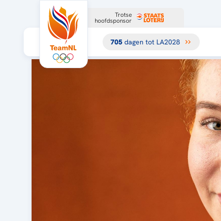
Trotse
hoofdsponsor
705
dagen tot LA2028