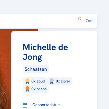
Michelle de
Jong
Schaatsen
0
x
goud
0
x
zilver
0
x
brons
Geboortedatum: