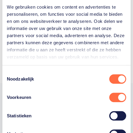
We gebruiken cookies om content en advertenties te
Welke Nederlanders hebben er
personaliseren, om functies voor social media te bieden
en om ons websiteverkeer te analyseren. Ook delen we
ooit meegedaan aan de
informatie over uw gebruik van onze site met onze
Olympische Spelen?
partners voor social media, adverteren en analyse. Deze
partners kunnen deze gegevens combineren met andere
informatie die u aan ze heeft verstrekt of die ze hebben
verzameld op basis van uw gebruik van hun services.
Toestemmingsselectie
Noodzakelijk
Voorkeuren
Trotse hoofdsponsor
Statistieken