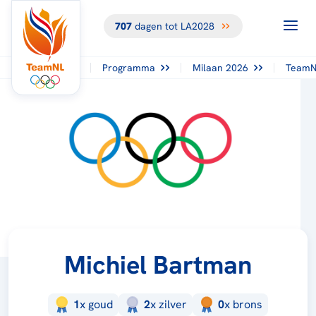
707
dagen tot LA2028
Programma
Milaan 2026
TeamN
Michiel Bartman
1
x
goud
2
x
zilver
0
x
brons