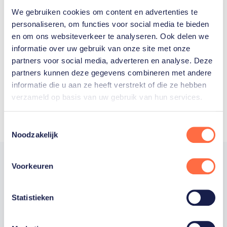
We gebruiken cookies om content en advertenties te
Welke Nederlanders hebben er
personaliseren, om functies voor social media te bieden
en om ons websiteverkeer te analyseren. Ook delen we
ooit meegedaan aan de
informatie over uw gebruik van onze site met onze
Olympische Spelen?
partners voor social media, adverteren en analyse. Deze
partners kunnen deze gegevens combineren met andere
informatie die u aan ze heeft verstrekt of die ze hebben
verzameld op basis van uw gebruik van hun services.
Toestemmingsselectie
Noodzakelijk
Voorkeuren
Trotse hoofdsponsor
Statistieken