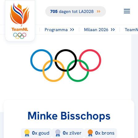
705
dagen tot LA2028
Programma
Milaan 2026
TeamN
Minke Bisschops
0
x
goud
0
x
zilver
0
x
brons